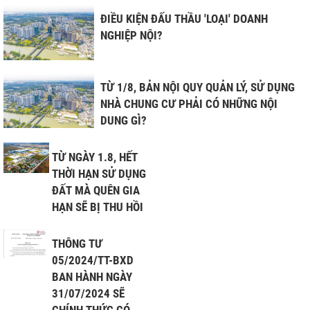
ĐIỀU KIỆN ĐẤU THẦU 'LOẠI' DOANH
NGHIỆP NỘI?
TỪ 1/8, BẢN NỘI QUY QUẢN LÝ, SỬ DỤNG
NHÀ CHUNG CƯ PHẢI CÓ NHỮNG NỘI
DUNG GÌ?
TỪ NGÀY 1.8, HẾT
THỜI HẠN SỬ DỤNG
ĐẤT MÀ QUÊN GIA
HẠN SẼ BỊ THU HỒI
THÔNG TƯ
05/2024/TT-BXD
BAN HÀNH NGÀY
31/07/2024 SẼ
CHÍNH THỨC CÓ