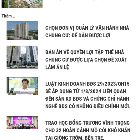
Thêm...
CHỌN ĐƠN VỊ QUẢN LÝ VẬN HÀNH NHÀ
CHUNG CƯ: ĐỂ DÂN ĐƯỢC LỢI
BẢN ÁN VỀ QUYỀN LỢI TẬP THỂ NHÀ
CHUNG CƯ ĐƯỢC LỰA CHỌN ĐỀ XUẤT
LÀM ÁN LỆ
LUẬT KINH DOANH BĐS 29/2023/QH15
SẼ ÁP DỤNG TỪ 1/8/2024 LIÊN QUAN
ĐẾN SÀN KD BĐS VÀ CHỨNG CHỈ HÀNH
NGHỀ BĐS CÓ NHỮNG ĐIỀU CHỈNH MỚI.
TRAO HỌC BỔNG TRƯƠNG VĨNH TRỌNG
CHO 32 HOÀN CẢNH MỒ CÔI KHÓ KHĂN
TẠI GIỒNG TRÔM, BẾN TRE.