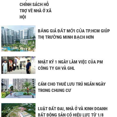
CHÍNH SÁCH HỖ
TRỢ VỀ NHÀ Ở XÃ
HỘI
BẢNG GIÁ ĐẤT MỚI CỦA TP.HCM GIÚP
THỊ TRƯỜNG MINH BẠCH HƠN
NHẬT KÝ 1 NGÀY LÀM VIỆC CỦA PM
CÔNG TY GH VÀ GHL
CẤM CHO THUÊ LƯU TRÚ NGẮN NGÀY
TRONG CHUNG CƯ
LUẬT ĐẤT ĐAI, NHÀ Ở VÀ KINH DOANH
BẤT ĐỘNG SẢN CÓ HIỆU LỰC TỪ 1/8