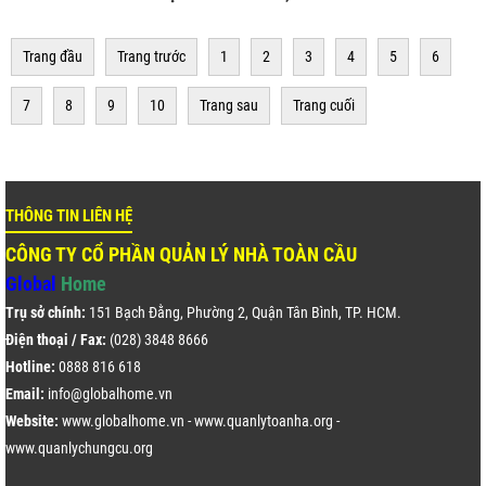
Trang đầu
Trang trước
1
2
3
4
5
6
7
8
9
10
Trang sau
Trang cuối
THÔNG TIN LIÊN HỆ
CÔNG TY CỔ PHẦN QUẢN LÝ NHÀ TOÀN CẦU
Global
Home
Trụ sở chính:
151 Bạch Đằng, Phường 2, Quận Tân Bình, TP. HCM.
Điện thoại / Fax:
(028) 3848 8666
Hotline:
0888 816 618
Email:
info@globalhome.vn
Website:
www.globalhome.vn
-
www.quanlytoanha.org
-
www.quanlychungcu.org