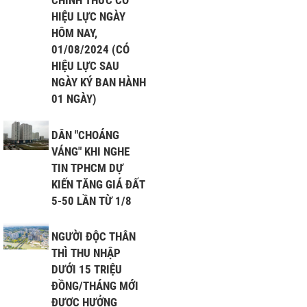
HIỆU LỰC NGÀY
HÔM NAY,
01/08/2024 (CÓ
HIỆU LỰC SAU
NGÀY KÝ BAN HÀNH
01 NGÀY)
DÂN "CHOÁNG
VÁNG" KHI NGHE
TIN TPHCM DỰ
KIẾN TĂNG GIÁ ĐẤT
5-50 LẦN TỪ 1/8
 TPHCM
NGƯỜI ĐỘC THÂN
HÀ NỘI
THÌ THU NHẬP
ĐỒNG NAI
DƯỚI 15 TRIỆU
ĐỒNG/THÁNG MỚI
VŨNG TÀU
ĐƯỢC HƯỞNG