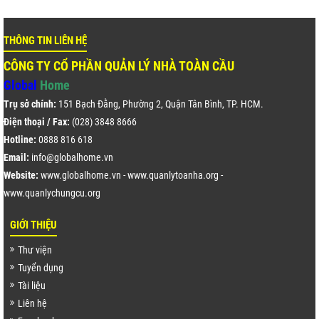
THÔNG TIN LIÊN HỆ
CÔNG TY CỔ PHẦN QUẢN LÝ NHÀ TOÀN CẦU
Global
Home
Trụ sở chính:
151 Bạch Đằng, Phường 2, Quận Tân Bình, TP. HCM.
Điện thoại / Fax:
(028) 3848 8666
Hotline:
0888 816 618
Email:
info@globalhome.vn
Website:
www.globalhome.vn
-
www.quanlytoanha.org
-
www.quanlychungcu.org
GIỚI THIỆU
Thư viện
Tuyển dụng
Tài liệu
Liên hệ