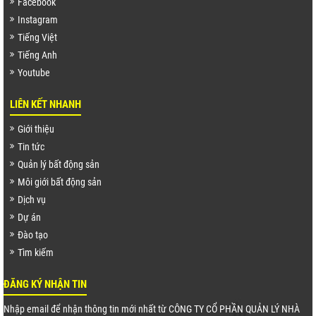
Facebook
Instagram
Tiếng Việt
Tiếng Anh
Youtube
LIÊN KẾT NHANH
Giới thiệu
Tin tức
Quản lý bất động sản
Môi giới bất động sản
Dịch vụ
Dự án
 TPHCM
Đào tạo
HÀ NỘI
Tìm kiếm
ĐỒNG NAI
ĐĂNG KÝ NHẬN TIN
VŨNG TÀU
Nhập email để nhận thông tin mới nhất từ CÔNG TY CỔ PHẦN QUẢN LÝ NHÀ