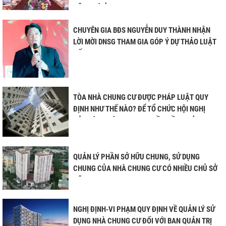
HỮU NHÀ Ở
CHUYÊN GIA BĐS NGUYỄN DUY THÀNH NHẬN
LỜI MỜI DNSG THAM GIA GÓP Ý DỰ THẢO LUẬT
ĐẤT ĐAI 2023
TÒA NHÀ CHUNG CƯ ĐƯỢC PHÁP LUẬT QUY
ĐỊNH NHƯ THẾ NÀO? ĐỂ TỔ CHỨC HỘI NGHỊ
CỦA TÒA NHÀ CHUNG CƯ LẦN ĐẦU PHẢI ĐẠT
ĐIỀU KIỆN GÌ?
QUẢN LÝ PHẦN SỞ HỮU CHUNG, SỬ DỤNG
 TPHCM
CHUNG CỦA NHÀ CHUNG CƯ CÓ NHIỀU CHỦ SỞ
HÀ NỘI
HỮU
ĐỒNG NAI
NGHỊ ĐỊNH-VI PHẠM QUY ĐỊNH VỀ QUẢN LÝ SỬ
VŨNG TÀU
DỤNG NHÀ CHUNG CƯ ĐỐI VỚI BAN QUẢN TRỊ