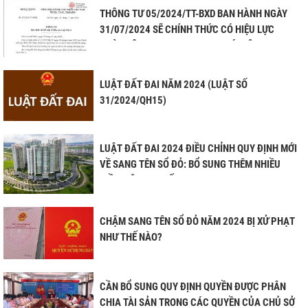
THÔNG TƯ 05/2024/TT-BXD BAN HÀNH NGÀY
31/07/2024 SẼ CHÍNH THỨC CÓ HIỆU LỰC
NGÀY HÔM NAY, 01/08/2024 (CÓ HIỆU LỰC
SAU NGÀY KÝ BAN HÀNH 01 NGÀY)
LUẬT ĐẤT ĐAI NĂM 2024 (LUẬT SỐ
31/2024/QH15)
LUẬT ĐẤT ĐAI 2024 ĐIỀU CHỈNH QUY ĐỊNH MỚI
VỀ SANG TÊN SỔ ĐỎ: BỔ SUNG THÊM NHIỀU
ĐIỀU KIỆN CHI TIẾT
CHẬM SANG TÊN SỔ ĐỎ NĂM 2024 BỊ XỬ PHẠT
NHƯ THẾ NÀO?
CẦN BỔ SUNG QUY ĐỊNH QUYỀN ĐƯỢC PHÂN
CHIA TÀI SẢN TRONG CÁC QUYỀN CỦA CHỦ SỞ