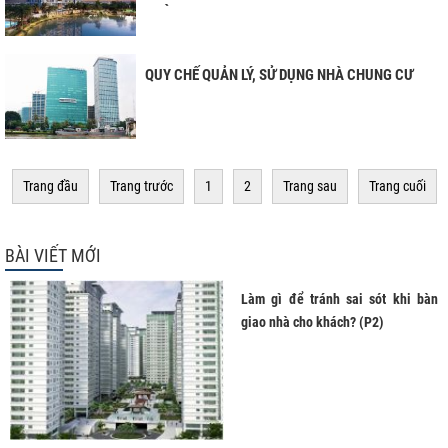
NHÀ CHUNG CƯ
QUY CHẾ QUẢN LÝ, SỬ DỤNG NHÀ CHUNG CƯ
Trang đầu
Trang trước
1
2
Trang sau
Trang cuối
BÀI VIẾT MỚI
Làm gì để tránh sai sót khi bàn
giao nhà cho khách? (P2)