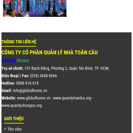
THÔNG TIN LIÊN HỆ
CÔNG TY CỔ PHẦN QUẢN LÝ NHÀ TOÀN CẦU
Global
Home
Trụ sở chính:
151 Bạch Đằng, Phường 2, Quận Tân Bình, TP. HCM.
Điện thoại / Fax:
(028) 3848 8666
Hotline:
0888 816 618
Email:
info@globalhome.vn
Website:
www.globalhome.vn
-
www.quanlytoanha.org
-
www.quanlychungcu.org
GIỚI THIỆU
Thư viện