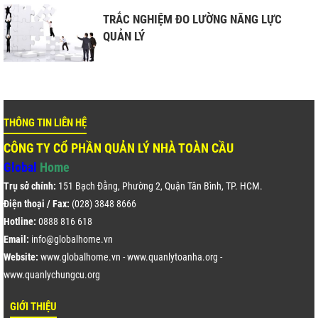
TRẮC NGHIỆM ĐO LƯỜNG NĂNG LỰC
QUẢN LÝ
THÔNG TIN LIÊN HỆ
CÔNG TY CỔ PHẦN QUẢN LÝ NHÀ TOÀN CẦU
Global
Home
Trụ sở chính:
151 Bạch Đằng, Phường 2, Quận Tân Bình, TP. HCM.
Điện thoại / Fax:
(028) 3848 8666
Hotline:
0888 816 618
 TPHCM
Email:
info@globalhome.vn
HÀ NỘI
Website:
www.globalhome.vn
-
www.quanlytoanha.org
-
www.quanlychungcu.org
ĐỒNG NAI
VŨNG TÀU
GIỚI THIỆU