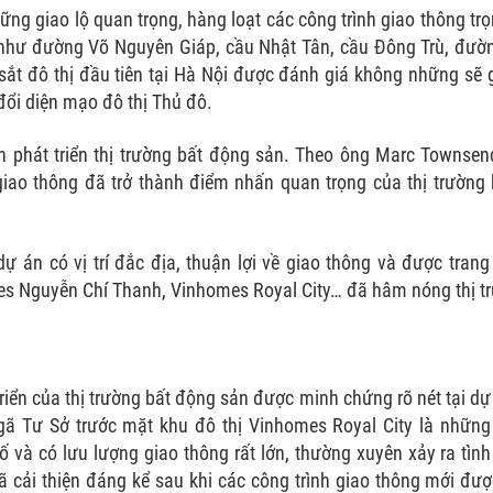
ững giao lộ quan trọng, hàng loạt các công trình giao thông t
như đường Võ Nguyên Giáp, cầu Nhật Tân, cầu Đông Trù, đườ
sắt đô thị đầu tiên tại Hà Nội được đánh giá không những sẽ g
đổi diện mạo đô thị Thủ đô.
n phát triển thị trường bất động sản. Theo ông Marc Townse
giao thông đã trở thành điểm nhấn quan trọng của thị trường
 án có vị trí đắc địa, thuận lợi về giao thông và được trang
es Nguyễn Chí Thanh, Vinhomes Royal City… đã hâm nóng thị tr
riển của thị trường bất động sản được minh chứng rõ nét tại d
Ngã Tư Sở trước mặt khu đô thị Vinhomes Royal City là nhữn
và có lưu lượng giao thông rất lớn, thường xuyên xảy ra tình 
đã cải thiện đáng kể sau khi các công trình giao thông mới đư