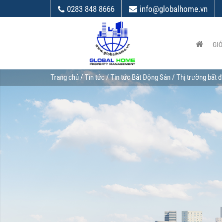
0283 848 8666
info@globalhome.vn
GIỚ
Trang chủ
/
Tin tức
/
Tin tức Bất Động Sản
/ Thị trường bất 