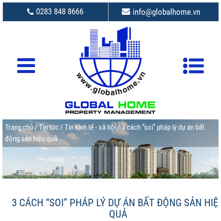
0283 848 8666
info@globalhome.vn
Trang chủ
/
Tin tức
/
Tin kinh tế - xã hội
/ 3 cách “soi” pháp lý dự án bất
động sản hiệu quả
3 CÁCH “SOI” PHÁP LÝ DỰ ÁN BẤT ĐỘNG SẢN HIỆ
QUẢ