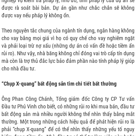
nghiệp vụ kiểm tra pháp lý, nhờ đó, tính pháp lý của dự án sẽ
được rà soát bài bản. Dự án gần như chắc chắn sẽ không
được vay nếu pháp lý không ổn.
Theo nguyên tắc chung của ngành tín dụng, ngân hàng không
cho vay bằng mọi giá vì họ có quy chế cho vay nghiêm ngặt
và phải loại trừ nợ xấu (những dự án có vấn đề hoặc tiềm ẩn
rủi ro). Như vậy, nhà băng không chỉ đóng vai trò cấp tín dụng
mà còn là trợ thủ đắc lực bảo đảm phần nào tính pháp lý giúp
cho nhà đầu tư.
“Chụp X-quang” bất động sản tìm chi tiết bất thường
 TPHCM
Ông Phan Công Chánh, Tổng giám đốc Công ty CP Tư vấn
Đầu tư Phú Vinh cho biết, có những rủi ro khi mua bán, đầu tư
HÀ NỘI
bất động sản mà nhiều người không thể nhìn thấy bằng mắt
ĐỒNG NAI
thường. Một trong những cách hiệu quả để phát hiện rủi ro là
VŨNG TÀU
phải “chụp X-quang” để có thể nhìn thấy những yếu tố nguy