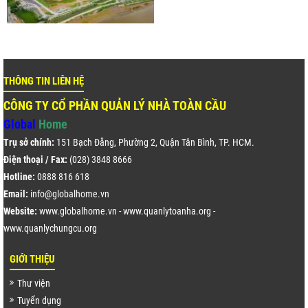
THÔNG TIN LIÊN HỆ
CÔNG TY CỔ PHẦN QUẢN LÝ NHÀ TOÀN CẦU
Global
Home
Trụ sở chính:
151 Bạch Đằng, Phường 2, Quận Tân Bình, TP. HCM.
Điện thoại / Fax:
(028) 3848 8666
Hotline:
0888 816 618
Email:
info@globalhome.vn
Website:
www.globalhome.vn
-
www.quanlytoanha.org
-
www.quanlychungcu.org
GIỚI THIỆU
Thư viện
Tuyển dụng