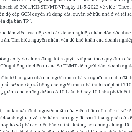
 hoạch số 3981/KH-STNMT-VP ngày 11-5-2023 về việc “Thực hi
ến độ cấp GCN quyền sử dụng đất, quyền sở hữu nhà ở và tài s
rên địa bàn TP”.
ức làm việc trực tiếp với các doanh nghiệp nhằm đôn đốc thực 
dự án. Tìm hiểu nguyên nhân, vấn đề khó khăn của doanh nghiệp
hông có lý do chính đáng, kiên quyết xử phạt theo quy định của
 Cổng thông tin điện tử của Sở TNMT để người dân, doanh nghi
ủ đầu tư bàn giao nhà cho người mua nhà và người mua nhà đã t
p hồ sơ xin cấp sổ hồng cho người mua nhà thì bị xử phạt từ 10
ng giành cho những dự án có 100 căn hộ hay 100 nhà phố/biệt th
sau khi xác định nguyên nhân của việc chậm nộp hồ sơ, sở sẽ 
 doanh nghiệp và tiến hành làm ngay để sau 1 tháng phải có kế
 nộp hồ sơ phải có biên bản cụ thể, không nói chung chung. Đề
đất đai để giải quyết công việc một cách hiệu quả nhất, báo cá