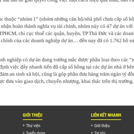
ắc thuộc “nhóm 1” (nhóm những căn hộ/nhà phố chưa cấp sổ h
nhận hoàn thành nghĩa vụ tài chính, nhóm này có 47 dự án với
ế TPHCM, chi cục thuế các quận, huyện, TP Thủ Đức và các doa
i chính của các doanh nghiệp dự án… đến nay đã có 1.762 hồ sơ
oanh nghiệp có dự án đang vướng mắc được phân loại theo các 
 định việc đẩy nhanh tiến độ cấp sổ hồng tại các dự án nhà ở b
đảm an sinh xã hội, cũng là góp phần đưa hàng trăm ngàn tỷ đồ
ược đưa vào giao dịch, chuyển nhượng, khai thác trên thị trường.
GIỚI THIỆU
LIÊN KẾT NHANH
Thư viện
Giới thiệu
Tuyển dụng
Tin tức