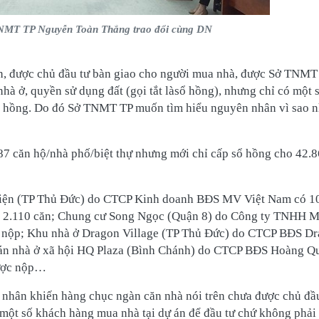
NMT TP Nguyễn Toàn Thắng trao đổi cùng DN
n, được chủ đầu tư bàn giao cho người mua nhà, được Sở TNMT
hà ở, quyền sử dụng đất (gọi tắt làsổ hồng), nhưng chỉ có một 
sổ hồng. Do đó Sở TNMT TP muốn tìm hiểu nguyên nhân vì sao 
187 căn hộ/nhà phố/biệt thự nhưng mới chỉ cấp sổ hồng cho 42.8
hiện (TP Thủ Đức) do CTCP Kinh doanh BĐS MV Việt Nam có 10
ho 2.110 căn; Chung cư Song Ngọc (Quận 8) do Công ty TNHH 
c nộp; Khu nhà ở Dragon Village (TP Thủ Đức) do CTCP BĐS Dr
ự án nhà ở xã hội HQ Plaza (Bình Chánh) do CTCP BĐS Hoàng Q
được nộp…
n nhân khiến hàng chục ngàn căn nhà nói trên chưa được chủ đầ
một số khách hàng mua nhà tại dự án để đầu tư chứ không phải 