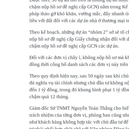
chậm nộp hồ sơ đề nghị cấp GCN) nằm trong Kế
pháp tháo gỡ khó khăn, vướng mắc, đẩy nhanh ti
liền với đất đối với các dự án nhà ở thương mại t
Theo kế hoạch, những dự án “nhóm 2” sở sẽ tổ ch
nộp hồ sơ đề nghị cấp Giấy chứng nhận đối với 
chậm nộp hồ sơ đề nghị cấp GCN các dự án.
Đối với các đơn vị chây ì, không nộp hồ sơ mà k
đồng thời công bố danh sách các đơn vị này trên
Theo quy định hiện nay, sau 50 ngày sau khi ch
đủ nghĩa vụ tài chính nhưng chủ đầu tư không nộ
đến 1 tỷ đồng, trong đó khung hình phạt 1 tỷ đồ
chậm quá 12 tháng.
Giám đốc Sở TNMT Nguyễn Toàn Thắng cho biết, 
trách nhiệm của từng đơn vị, phòng ban cũng như
như khách hàng không hợp tác với chủ đầu tư để
tư phải phối hợp chặt chẽ với Văn phòng Đăng ký 