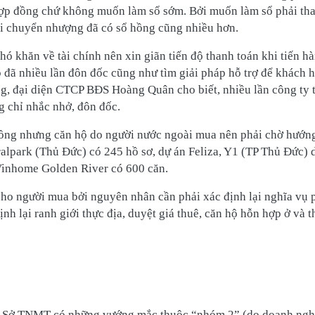
ợp đồng chứ không muốn làm sổ sớm. Bởi muốn làm sổ phải tha
 khi chuyển nhượng đã có sổ hồng cũng nhiều hơn.
 khăn về tài chính nên xin giãn tiến độ thanh toán khi tiến h
p đã nhiều lần đôn đốc cũng như tìm giải pháp hỗ trợ để khách 
g, đại diện CTCP BĐS Hoàng Quân cho biết, nhiều lần công ty 
 chỉ nhắc nhở, đôn đốc.
ổ hồng nhưng căn hộ do người nước ngoài mua nên phải chờ hướn
ralpark (Thủ Đức) có 245 hồ sơ, dự án Feliza, Y1 (TP Thủ Đức) 
Vinhome Golden River có 600 căn.
cho người mua bởi nguyên nhân cần phải xác định lại nghĩa vụ 
định lại ranh giới thực địa, duyệt giá thuê, căn hộ hỗn hợp ở và
ược Sở TNMT có những vướng mắc thuộc “nhóm 2” (do doanh ngh