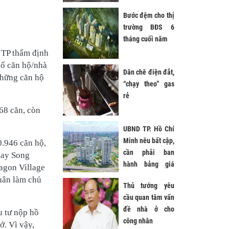
Bước đệm cho thị
trường BĐS 6
tháng cuối năm
 TP thẩm định
số căn hộ/nhà
Dân chê điện đắt,
những căn hộ
“chạy theo” gas
rẻ
68 căn, còn
UBND TP. Hồ Chí
Minh nêu bất cập,
.946 căn hộ,
cần phải ban
May Song
hành bảng giá
agon Village
đất mới
uân làm chủ
Thủ tướng yêu
cầu quan tâm vấn
đề nhà ở cho
u tư nộp hồ
công nhân
ở. Vì vậy,