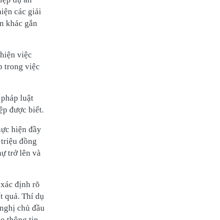
ện các giải
ản khác gắn
hiện việc
 trong việc
 pháp luật
ệp được biết.
hực hiện đầy
 triệu đồng
ự trở lên và
xác định rõ
t quả. Thí dụ
 nghị chủ đầu
o thông tin