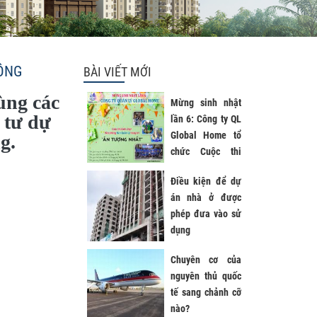
HỒNG
BÀI VIẾT MỚI
ùng các
Mừng sinh nhật
 tư dự
lần 6: Công ty QL
Global Home tổ
g.
chức Cuộc thi
trang trí VP BQL
Điều kiện để dự
với chủ đề
án nhà ở được
"Global Home –
phép đưa vào sử
Đoàn Kết Cùng
dụng
Phát Triển"
Chuyên cơ của
nguyên thủ quốc
tế sang chảnh cỡ
nào?