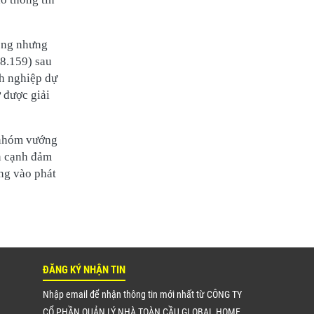
ồng nhưng
 8.159) sau
nh nghiệp dự
 được giải
“nhóm vướng
ên cạnh đảm
ng vào phát
ĐĂNG KÝ NHẬN TIN
Nhập email để nhận thông tin mới nhất từ CÔNG TY
CỔ PHẦN QUẢN LÝ NHÀ TOÀN CẦU GLOBAL HOME