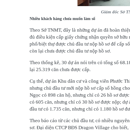
Giám đốc Sở T
Nhiều khách hàng chưa muốn làm sổ
Theo Sở TNMT, đây là những dự án đã hoàn thiệ
đủ điều kiện cấp giấy chứng nhận quyền sở hữu n
phố/biệt thự được chủ đầu tư nộp hồ sơ để cấp 
còn lại chưa được chủ đầu tư nộp hồ sơ.
Theo thống kê, 30 dự án nói trên có tổng số 68.
lại 25.319 căn chưa được cấp.
Cụ thể, dự án Khu dân cư và công viên Phước T
nhưng chủ đầu tư mới nộp hồ sơ cấp sổ hồng c
Ngọc có 898 căn hộ, nhưng chỉ có 26 hồ sơ đượ
có 605 căn, nhưng chỉ có 30 hồ sơ được nộp; d
đầu tư có 1.735 căn, nhưng chỉ có 1.180 hồ sơ 
Theo báo cáo từ các chủ đầu tư, có nhiều nguyê
sơ. Đại diện CTCP BĐS Dragon Village cho biết, 