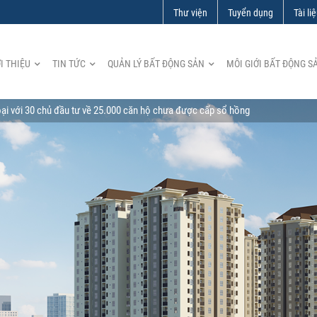
Thư viện
Tuyển dụng
Tài li
I THIỆU
TIN TỨC
QUẢN LÝ BẤT ĐỘNG SẢN
MÔI GIỚI BẤT ĐỘNG S
i với 30 chủ đầu tư về 25.000 căn hộ chưa được cấp sổ hồng