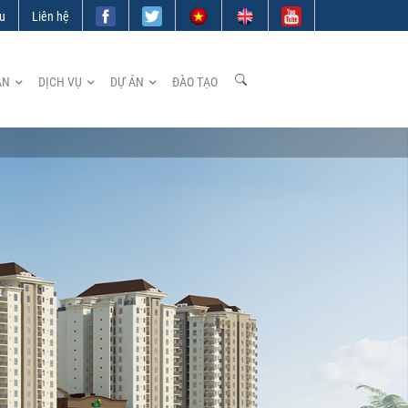
ệu
Liên hệ
ẢN
DỊCH VỤ
DỰ ÁN
ĐÀO TẠO