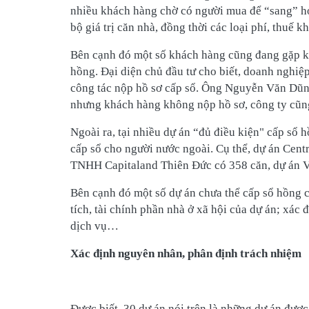
nhiều khách hàng chờ có người mua để “sang” h
bộ giá trị căn nhà, đồng thời các loại phí, thuế
Bên cạnh đó một số khách hàng cũng đang gặp khó
hồng. Đại diện chủ đầu tư cho biết, doanh nghiệ
công tác nộp hồ sơ cấp sổ. Ông Nguyễn Văn Dũn
nhưng khách hàng không nộp hồ sơ, công ty cũng
Ngoài ra, tại nhiều dự án “đủ điều kiện" cấp s
cấp sổ cho người nước ngoài. Cụ thể, dự án Cent
TNHH Capitaland Thiên Đức có 358 căn, dự án 
Bên cạnh đó một số dự án chưa thể cấp sổ hồng 
tích, tài chính phần nhà ở xã hội của dự án; xác 
dịch vụ…
Xác định nguyên nhân, phân định trách nhiệm
Được biết, 30 dự án nói trên là những dự án đ