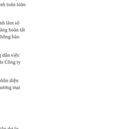
nh toán toàn
ành làm sổ
hàng hoàn tất
thông báo
g dẫn việc
do Công ty
phần diện
 thương mại
iệp dự án