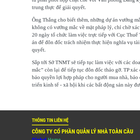
trung thực để giải quyết.
Ông Thắng cho biết thêm, những dự án vướng m
không có vướng mắc về mặt pháp lý, chỉ chờ xác 
20 ngày tổ chức làm việc trực tiếp với Cục Thu
án để đôn đốc trách nhiệm thực hiện nghĩa vụ tà
quyết.
Sắp tới Sở TNMT sẽ tiếp tục làm việc với các d
mắc” còn lại để tiếp tục đôn đốc tháo gỡ. TP xác
bảo quyền lợi hợp pháp cho người mua nhà, bảo 
triển kinh tế - xã hội khi các bất động sản này đ
THÔNG TIN LIÊN HỆ
CÔNG TY CỔ PHẦN QUẢN LÝ NHÀ TOÀN CẦU
Global
Home