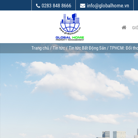
0283 848 8666
info@globalhome.vn
GIỚ
Trang chủ
/
Tin tức
/
Tin tức Bất Động Sản
/ TPHCM: Đối thoạ