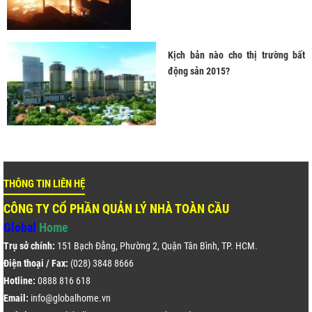
Kịch bản nào cho thị trường bất
động sản 2015?
THÔNG TIN LIÊN HỆ
CÔNG TY CỔ PHẦN QUẢN LÝ NHÀ TOÀN CẦU
Global
Home
Trụ sở chính:
151 Bạch Đằng, Phường 2, Quận Tân Bình, TP. HCM.
Điện thoại / Fax:
(028) 3848 8666
Hotline:
0888 816 618
Email:
info@globalhome.vn