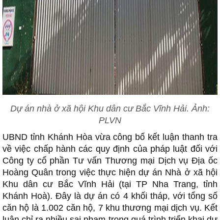
Dự án nhà ở xã hội Khu dân cư Bắc Vĩnh Hải. Ảnh:
PLVN
UBND tỉnh Khánh Hòa vừa công bố kết luận thanh tra
về việc chấp hành các quy định của pháp luật đối với
 TPHCM
Công ty cổ phần Tư vấn Thương mại Dịch vụ Địa ốc
Hoàng Quân trong việc thực hiện dự án Nhà ở xã hội
HÀ NỘI
Khu dân cư Bắc Vĩnh Hải (tại TP Nha Trang, tỉnh
ĐỒNG NAI
Khánh Hoà). Đây là dự án có 4 khối tháp, với tổng số
VŨNG TÀU
căn hộ là 1.002 căn hộ, 7 khu thương mại dịch vụ. Kết
luận chỉ ra nhiều sai phạm trong quá trình triển khai dự