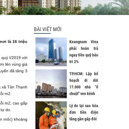
BÀI VIẾT MỚI
ơi là 16 triệu
Keangnam Vina
phải hoàn trả
ngay tiền quỹ bảo
 quý I/2019 với
trì 2%
n lên vùng giá
tuyến đã tăng 3
TP.HCM: Lập kế
hoạch di dời
là xã Tân Thạnh
17.000 nhà "ổ
ỗi m2.
chuột" ven kênh
mỗi m2, cao gấp
Lý do tại sao hóa
 tự do.
đơn tiền điện
tăng gần gấp đôi
àm mốc) khoảng