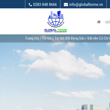
0283 848 8666
info@globalhome.vn
GIỚ
Trang chủ
/
Tin tức
/
Tin tức Bất Động Sản
/ Đất nền Củ Chi t