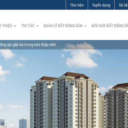
Thư viện
Tuyển dụng
Tài li
I THIỆU
TIN TỨC
QUẢN LÝ BẤT ĐỘNG SẢN
MÔI GIỚI BẤT ĐỘNG S
ăng giá gấp ba trong nửa thập niên