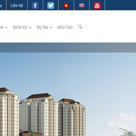
ệu
Liên hệ
ẢN
DỊCH VỤ
DỰ ÁN
ĐÀO TẠO