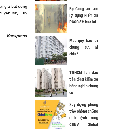
ại gia bất động
Bộ Công an cấm
huyện này. Tuy
lợi dụng kiểm tra
PCCC để trục lợi
Vnexpress
Mất quỹ bảo trì
chung cư, ai
chịu?
TP.HCM lần đầu
tiên tổng kiểm tra
hàng nghìn chung
cư
Xây dựng phong
trào phòng chống
dịch bệnh trong
CBNV Global