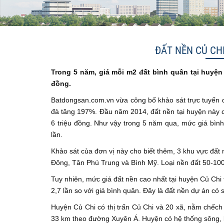
ĐẤT NỀN CỦ CH
Trong 5 năm, giá mỗi m2 đất bình quân tại huyện C
đồng.
Batdongsan.com.vn vừa công bố khảo sát trực tuyến di
đà tăng 197%. Đầu năm 2014, đất nền tại huyện này 
6 triệu đồng. Như vậy trong 5 năm qua, mức giá bìn
lần.
Khảo sát của đơn vị này cho biết thêm, 3 khu vực đất
Đông, Tân Phú Trung và Bình Mỹ. Loại nền đất 50-100
Tuy nhiên, mức giá đất nền cao nhất tại huyện Củ Chi
2,7 lần so với giá bình quân. Đây là đất nền dự án có
Huyện Củ Chi có thị trấn Củ Chi và 20 xã, nằm chếc
33 km theo đường Xuyên Á. Huyện có hệ thống sông, 