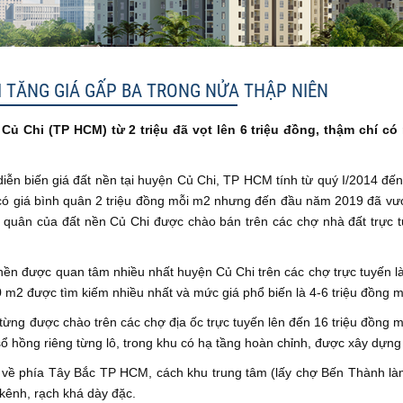
I TĂNG GIÁ GẤP BA TRONG NỬA THẬP NIÊN
ủ Chi (TP HCM) từ 2 triệu đã vọt lên 6 triệu đồng, thậm chí có n
ễn biến giá đất nền tại huyện Củ Chi, TP HCM tính từ quý I/2014 đến
có giá bình quân 2 triệu đồng mỗi m2 nhưng đến đầu năm 2019 đã vươ
h quân của đất nền Củ Chi được chào bán trên các chợ nhà đất trực 
 nền được quan tâm nhiều nhất huyện Củ Chi trên các chợ trực tuyến 
 m2 được tìm kiếm nhiều nhất và mức giá phổ biến là 4-6 triệu đồng m
 từng được chào trên các chợ địa ốc trực tuyến lên đến 16 triệu đồng 
 sổ hồng riêng từng lô, trong khu có hạ tầng hoàn chỉnh, được xây dựng
h về phía Tây Bắc TP HCM, cách khu trung tâm (lấy chợ Bến Thành l
kênh, rạch khá dày đặc.