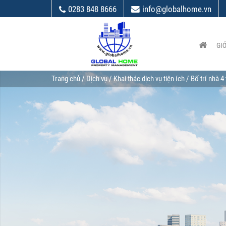
0283 848 8666
info@globalhome.vn
GIỚ
Trang chủ
/
Dịch vụ
/
Khai thác dịch vụ tiện ích
/ Bố trí nhà 