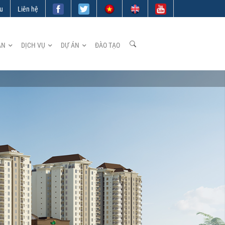
ệu
Liên hệ
ẢN
DỊCH VỤ
DỰ ÁN
ĐÀO TẠO