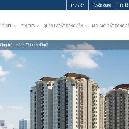
Thư viện
Tuyển dụng
Tài li
I THIỆU
TIN TỨC
QUẢN LÝ BẤT ĐỘNG SẢN
MÔI GIỚI BẤT ĐỘNG S
4 tầng trên mảnh đất xéo 43m2