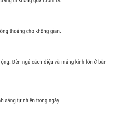
 trang trí không quá rườm rà.
hông thoáng cho không gian.
động. Đèn ngủ cách điệu và mảng kính lớn ở bàn
nh sáng tự nhiên trong ngày.