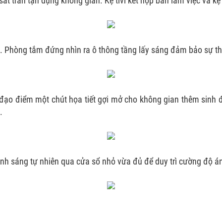
 sát trần tận dụng không gian. Kệ tivi kết hợp bàn làm việc và kệ
 Phòng tắm đứng nhìn ra ô thông tầng lấy sáng đảm bảo sự t
 đạo điểm một chút họa tiết gợi mở cho không gian thêm sinh 
.
Ánh sáng tự nhiên qua cửa sổ nhỏ vừa đủ để duy trì cường độ á