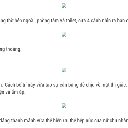
g thờ bên ngoài, phòng tắm và toilet, cửa 4 cánh nhìn ra ban 
ộng thoáng.
m. Cách bố trí này vừa tạo sự cân bằng dễ chịu về mặt thị giác
iện và ấm áp.
n dáng thanh mảnh vừa thể hiện ưu thế bếp núc của nữ chủ nh